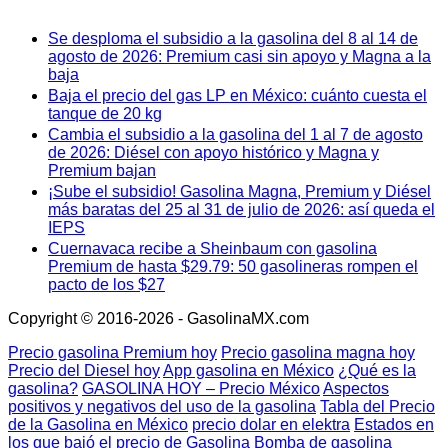
Se desploma el subsidio a la gasolina del 8 al 14 de
agosto de 2026: Premium casi sin apoyo y Magna a la
baja
Baja el precio del gas LP en México: cuánto cuesta el
tanque de 20 kg
Cambia el subsidio a la gasolina del 1 al 7 de agosto
de 2026: Diésel con apoyo histórico y Magna y
Premium bajan
¡Sube el subsidio! Gasolina Magna, Premium y Diésel
más baratas del 25 al 31 de julio de 2026: así queda el
IEPS
Cuernavaca recibe a Sheinbaum con gasolina
Premium de hasta $29.79: 50 gasolineras rompen el
pacto de los $27
Copyright © 2016-2026 - GasolinaMX.com
Precio gasolina Premium hoy
Precio gasolina magna hoy
Precio del Diesel hoy
App gasolina en México
¿Qué es la
gasolina?
GASOLINA HOY – Precio México
Aspectos
positivos y negativos del uso de la gasolina
Tabla del Precio
de la Gasolina en México
precio dolar en elektra
Estados en
los que bajó el precio de Gasolina
Bomba de gasolina