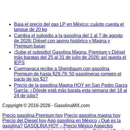
Baja el precio del gas LP en México: cuánto cuesta el
tanque de 20 kg
Cambia el subsidio a la gasolina del 1 al 7 de agosto
de 2026: Diésel con apoyo histórico y Magna y
Premium bajan
¡Sube el subsidio! Gasolina Magna, Premium y Diésel
más baratas del 25 al 31 de julio de 2026: así queda el
IEPS
Cuernavaca recibe a Sheinbaum con gasolina
Premium de hasta $29.79: 50 gasolineras rompen el
pacto de los $27
Precio de la gasolina Magna HOY en San Pedro Garza
García: ¿Dónde está más barata esta semana del 18 al
24 de julio?
Copyright © 2016-2026 - GasolinaMX.com
Precio gasolina Premium hoy
Precio gasolina magna hoy
Precio del Diesel hoy
App gasolina en México
¿Qué es la
gasolina?
GASOLINA HOY – Precio México
Aspectos