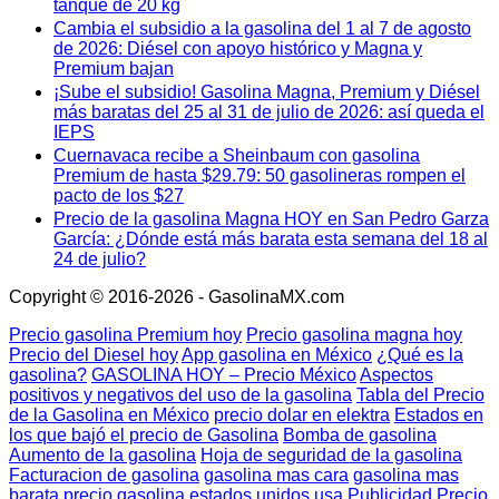
tanque de 20 kg
Cambia el subsidio a la gasolina del 1 al 7 de agosto
de 2026: Diésel con apoyo histórico y Magna y
Premium bajan
¡Sube el subsidio! Gasolina Magna, Premium y Diésel
más baratas del 25 al 31 de julio de 2026: así queda el
IEPS
Cuernavaca recibe a Sheinbaum con gasolina
Premium de hasta $29.79: 50 gasolineras rompen el
pacto de los $27
Precio de la gasolina Magna HOY en San Pedro Garza
García: ¿Dónde está más barata esta semana del 18 al
24 de julio?
Copyright © 2016-2026 - GasolinaMX.com
Precio gasolina Premium hoy
Precio gasolina magna hoy
Precio del Diesel hoy
App gasolina en México
¿Qué es la
gasolina?
GASOLINA HOY – Precio México
Aspectos
positivos y negativos del uso de la gasolina
Tabla del Precio
de la Gasolina en México
precio dolar en elektra
Estados en
los que bajó el precio de Gasolina
Bomba de gasolina
Aumento de la gasolina
Hoja de seguridad de la gasolina
Facturacion de gasolina
gasolina mas cara
gasolina mas
barata
precio gasolina estados unidos usa
Publicidad
Precio