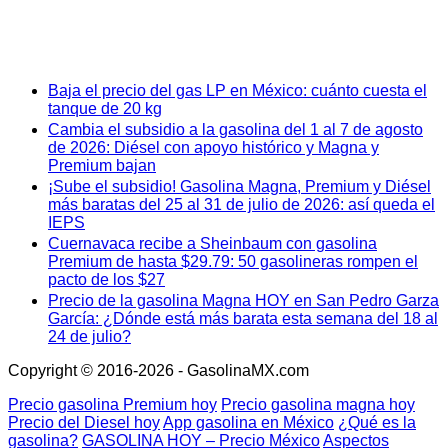
Baja el precio del gas LP en México: cuánto cuesta el
tanque de 20 kg
Cambia el subsidio a la gasolina del 1 al 7 de agosto
de 2026: Diésel con apoyo histórico y Magna y
Premium bajan
¡Sube el subsidio! Gasolina Magna, Premium y Diésel
más baratas del 25 al 31 de julio de 2026: así queda el
IEPS
Cuernavaca recibe a Sheinbaum con gasolina
Premium de hasta $29.79: 50 gasolineras rompen el
pacto de los $27
Precio de la gasolina Magna HOY en San Pedro Garza
García: ¿Dónde está más barata esta semana del 18 al
24 de julio?
Copyright © 2016-2026 - GasolinaMX.com
Precio gasolina Premium hoy
Precio gasolina magna hoy
Precio del Diesel hoy
App gasolina en México
¿Qué es la
gasolina?
GASOLINA HOY – Precio México
Aspectos