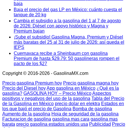
baja
Baja el precio del gas LP en México: cuánto cuesta el
tanque de 20 kg
Cambia el subsidio a la gasolina del 1 al 7 de agosto
de 2026: Diésel con apoyo histórico y Magna y
Premium bajan
¡Sube el subsidio! Gasolina Magna, Premium y Diésel
más baratas del 25 al 31 de julio de 2026: así queda el
IEPS
Cuernavaca recibe a Sheinbaum con gasolina
Premium de hasta $29.79: 50 gasolineras rompen el
pacto de los $27
Copyright © 2016-2026 - GasolinaMX.com
Precio gasolina Premium hoy
Precio gasolina magna hoy
Precio del Diesel hoy
App gasolina en México
¿Qué es la
gasolina?
GASOLINA HOY – Precio México
Aspectos
positivos y negativos del uso de la gasolina
Tabla del Precio
de la Gasolina en México
precio dolar en elektra
Estados en
los que bajó el precio de Gasolina
Bomba de gasolina
Aumento de la gasolina
Hoja de seguridad de la gasolina
Facturacion de gasolina
gasolina mas cara
gasolina mas
barata
precio gasolina estados unidos usa
Publicidad
Precio