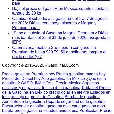
baja
Baja el precio del gas LP en México: cuánto cuesta el
tanque de 20 kg
Cambia el subsidio a la gasolina del 1 al 7 de agosto
de 2026: Diésel con apoyo histórico y Magna y
Premium bajan
¡Sube el subsidio! Gasolina Magna, Premium y Diésel
más baratas del 25 al 31 de julio de 2026: así queda el
IEPS
Cuernavaca recibe a Sheinbaum con gasolina
Premium de hasta $29.79: 50 gasolineras rompen el
pacto de los $27
Copyright © 2016-2026 - GasolinaMX.com
Precio gasolina Premium hoy
Precio gasolina magna hoy
Precio del Diesel hoy
App gasolina en México
¿Qué es la
gasolina?
GASOLINA HOY – Precio México
Aspectos
positivos y negativos del uso de la gasolina
Tabla del Precio
de la Gasolina en México
precio dolar en elektra
Estados en
los que bajó el precio de Gasolina
Bomba de gasolina
Aumento de la gasolina
Hoja de seguridad de la gasolina
Facturacion de gasolina
gasolina mas cara
gasolina mas
barata
precio gasolina estados unidos usa
Publicidad
Precio