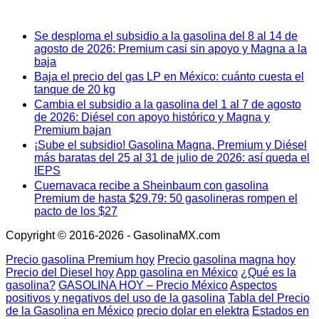
Se desploma el subsidio a la gasolina del 8 al 14 de
agosto de 2026: Premium casi sin apoyo y Magna a la
baja
Baja el precio del gas LP en México: cuánto cuesta el
tanque de 20 kg
Cambia el subsidio a la gasolina del 1 al 7 de agosto
de 2026: Diésel con apoyo histórico y Magna y
Premium bajan
¡Sube el subsidio! Gasolina Magna, Premium y Diésel
más baratas del 25 al 31 de julio de 2026: así queda el
IEPS
Cuernavaca recibe a Sheinbaum con gasolina
Premium de hasta $29.79: 50 gasolineras rompen el
pacto de los $27
Copyright © 2016-2026 - GasolinaMX.com
Precio gasolina Premium hoy
Precio gasolina magna hoy
Precio del Diesel hoy
App gasolina en México
¿Qué es la
gasolina?
GASOLINA HOY – Precio México
Aspectos
positivos y negativos del uso de la gasolina
Tabla del Precio
de la Gasolina en México
precio dolar en elektra
Estados en