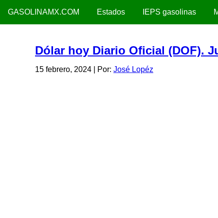
GASOLINAMX.COM
Estados
IEPS gasolinas
M
Dólar hoy Diario Oficial (DOF). 
15 febrero, 2024
| Por:
José Lopéz