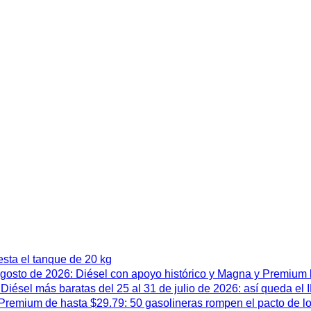
esta el tanque de 20 kg
 agosto de 2026: Diésel con apoyo histórico y Magna y Premium
iésel más baratas del 25 al 31 de julio de 2026: así queda el
remium de hasta $29.79: 50 gasolineras rompen el pacto de l