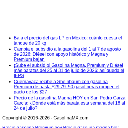
Baja el precio del gas LP en México: cuánto cuesta el
tanque de 20 kg
Cambia el subsidio a la gasolina del 1 al 7 de agosto
de 2026: Diésel con apoyo histórico y Magna y
Premium bajan
¡Sube el subsidio! Gasolina Magna, Premium y Diésel
más baratas del 25 al 31 de julio de 2026: así queda el
IEPS
Cuernavaca recibe a Sheinbaum con gasolina
Premium de hasta $29.79: 50 gasolineras rompen el
pacto de los $27
Precio de la gasolina Magna HOY en San Pedro Garza
García: ¿Dónde está más barata esta semana del 18 al
24 de julio?
Copyright © 2016-2026 - GasolinaMX.com
Precio gasolina Premium hoy
Precio gasolina magna hoy