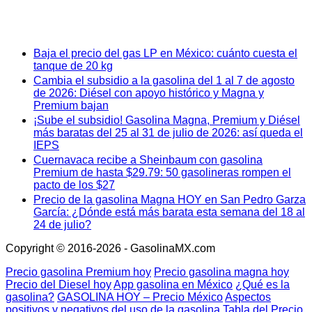
Baja el precio del gas LP en México: cuánto cuesta el
tanque de 20 kg
Cambia el subsidio a la gasolina del 1 al 7 de agosto
de 2026: Diésel con apoyo histórico y Magna y
Premium bajan
¡Sube el subsidio! Gasolina Magna, Premium y Diésel
más baratas del 25 al 31 de julio de 2026: así queda el
IEPS
Cuernavaca recibe a Sheinbaum con gasolina
Premium de hasta $29.79: 50 gasolineras rompen el
pacto de los $27
Precio de la gasolina Magna HOY en San Pedro Garza
García: ¿Dónde está más barata esta semana del 18 al
24 de julio?
Copyright © 2016-2026 - GasolinaMX.com
Precio gasolina Premium hoy
Precio gasolina magna hoy
Precio del Diesel hoy
App gasolina en México
¿Qué es la
gasolina?
GASOLINA HOY – Precio México
Aspectos
positivos y negativos del uso de la gasolina
Tabla del Precio