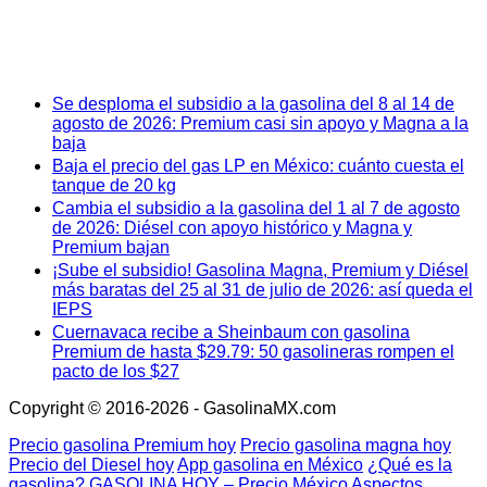
Se desploma el subsidio a la gasolina del 8 al 14 de
agosto de 2026: Premium casi sin apoyo y Magna a la
baja
Baja el precio del gas LP en México: cuánto cuesta el
tanque de 20 kg
Cambia el subsidio a la gasolina del 1 al 7 de agosto
de 2026: Diésel con apoyo histórico y Magna y
Premium bajan
¡Sube el subsidio! Gasolina Magna, Premium y Diésel
más baratas del 25 al 31 de julio de 2026: así queda el
IEPS
Cuernavaca recibe a Sheinbaum con gasolina
Premium de hasta $29.79: 50 gasolineras rompen el
pacto de los $27
Copyright © 2016-2026 - GasolinaMX.com
Precio gasolina Premium hoy
Precio gasolina magna hoy
Precio del Diesel hoy
App gasolina en México
¿Qué es la
gasolina?
GASOLINA HOY – Precio México
Aspectos