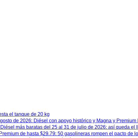
esta el tanque de 20 kg
 agosto de 2026: Diésel con apoyo histórico y Magna y Premium
iésel más baratas del 25 al 31 de julio de 2026: así queda el
remium de hasta $29.79: 50 gasolineras rompen el pacto de l