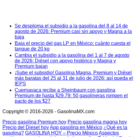
Se desploma el subsidio a la gasolina del 8 al 14 de
agosto de 2026: Premium casi sin apoyo y Magna a la
baja
Baja el precio del gas LP en México: cuánto cuesta el
tanque de 20 kg
Cambia el subsidio a la gasolina del 1 al 7 de agosto
de 2026: Diésel con apoyo histórico y Magna y
Premium bajan
¡Sube el subsidio! Gasolina Magna, Premium y Diésel
más baratas del 25 al 31 de julio de 2026: así queda el
IEPS
Cuernavaca recibe a Sheinbaum con gasolina
Premium de hasta $29.79: 50 gasolineras rompen el
pacto de los $27
Copyright © 2016-2026 - GasolinaMX.com
Precio gasolina Premium hoy
Precio gasolina magna hoy
Precio del Diesel hoy
App gasolina en México
¿Qué es la
gasolina?
GASOLINA HOY – Precio México
Aspectos