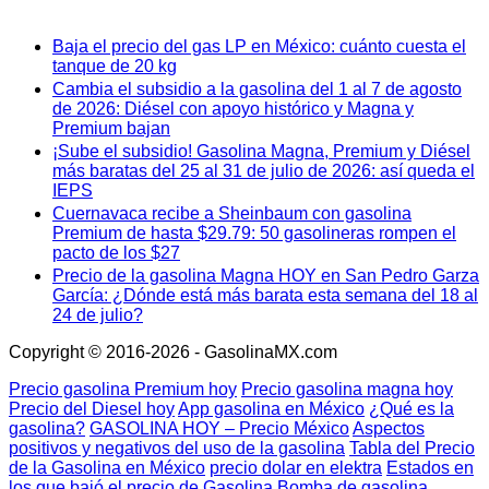
Baja el precio del gas LP en México: cuánto cuesta el
tanque de 20 kg
Cambia el subsidio a la gasolina del 1 al 7 de agosto
de 2026: Diésel con apoyo histórico y Magna y
Premium bajan
¡Sube el subsidio! Gasolina Magna, Premium y Diésel
más baratas del 25 al 31 de julio de 2026: así queda el
IEPS
Cuernavaca recibe a Sheinbaum con gasolina
Premium de hasta $29.79: 50 gasolineras rompen el
pacto de los $27
Precio de la gasolina Magna HOY en San Pedro Garza
García: ¿Dónde está más barata esta semana del 18 al
24 de julio?
Copyright © 2016-2026 - GasolinaMX.com
Precio gasolina Premium hoy
Precio gasolina magna hoy
Precio del Diesel hoy
App gasolina en México
¿Qué es la
gasolina?
GASOLINA HOY – Precio México
Aspectos
positivos y negativos del uso de la gasolina
Tabla del Precio
de la Gasolina en México
precio dolar en elektra
Estados en
los que bajó el precio de Gasolina
Bomba de gasolina