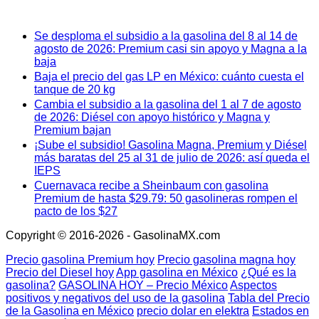
Se desploma el subsidio a la gasolina del 8 al 14 de
agosto de 2026: Premium casi sin apoyo y Magna a la
baja
Baja el precio del gas LP en México: cuánto cuesta el
tanque de 20 kg
Cambia el subsidio a la gasolina del 1 al 7 de agosto
de 2026: Diésel con apoyo histórico y Magna y
Premium bajan
¡Sube el subsidio! Gasolina Magna, Premium y Diésel
más baratas del 25 al 31 de julio de 2026: así queda el
IEPS
Cuernavaca recibe a Sheinbaum con gasolina
Premium de hasta $29.79: 50 gasolineras rompen el
pacto de los $27
Copyright © 2016-2026 - GasolinaMX.com
Precio gasolina Premium hoy
Precio gasolina magna hoy
Precio del Diesel hoy
App gasolina en México
¿Qué es la
gasolina?
GASOLINA HOY – Precio México
Aspectos
positivos y negativos del uso de la gasolina
Tabla del Precio
de la Gasolina en México
precio dolar en elektra
Estados en