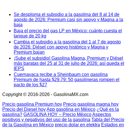
Se desploma el subsidio a la gasolina del 8 al 14 de
agosto de 2026: Premium casi sin apoyo y Magna a la
baja
Baja el precio del gas LP en México: cuánto cuesta el
tanque de 20 kg
Cambia el subsidio a la gasolina del 1 al 7 de agosto
de 2026: Diésel con apoyo histórico y Magna y
Premium bajan
¡Sube el subsidio! Gasolina Magna, Premium y Diésel
más baratas del 25 al 31 de julio de 2026: así queda el
IEPS
Cuernavaca recibe a Sheinbaum con gasolina
Premium de hasta $29.79: 50 gasolineras rompen el
pacto de los $27
Copyright © 2016-2026 - GasolinaMX.com
Precio gasolina Premium hoy
Precio gasolina magna hoy
Precio del Diesel hoy
App gasolina en México
¿Qué es la
gasolina?
GASOLINA HOY – Precio México
Aspectos
positivos y negativos del uso de la gasolina
Tabla del Precio
de la Gasolina en México
precio dolar en elektra
Estados en