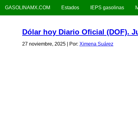
GASOLINAMX.COM
Estados
IEPS gasolinas
M
Dólar hoy Diario Oficial (DOF). 
27 noviembre, 2025
| Por:
Ximena Suárez