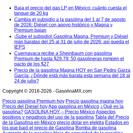
Baja el precio del gas LP en México: cuánto cuesta el
tanque de 20 kg
Cambia el subsidio a la gasolina del 1 al 7 de agosto
de 2026: Diésel con apoyo histórico y Magna y
Premium bajan
¡Sube el subsidio! Gasolina Magna, Premium y Diésel
más baratas del 25 al 31 de julio de 2026: así queda el
IEPS
Cuernavaca recibe a Sheinbaum con gasolina
Premium de hasta $29.79: 50 gasolineras rompen el
pacto de los $27
Precio de la gasolina Magna HOY en San Pedro Garza
García: ¿Dónde está más barata esta semana del 18 al
24 de julio?
Copyright © 2016-2026 - GasolinaMX.com
Precio gasolina Premium hoy
Precio gasolina magna hoy
Precio del Diesel hoy
App gasolina en México
¿Qué es la
gasolina?
GASOLINA HOY – Precio México
Aspectos
positivos y negativos del uso de la gasolina
Tabla del Precio
de la Gasolina en México
precio dolar en elektra
Estados en
los que bajó el precio de Gasolina
Bomba de gasolina