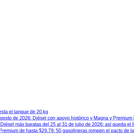
esta el tanque de 20 kg
 agosto de 2026: Diésel con apoyo histórico y Magna y Premium
iésel más baratas del 25 al 31 de julio de 2026: así queda el
remium de hasta $29.79: 50 gasolineras rompen el pacto de l