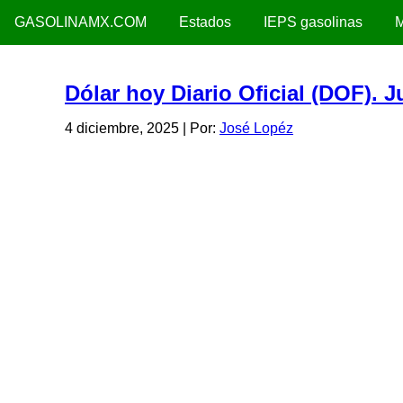
GASOLINAMX.COM
Estados
IEPS gasolinas
M
Dólar hoy Diario Oficial (DOF). 
4 diciembre, 2025
| Por:
José Lopéz