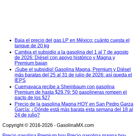
Baja el precio del gas LP en México: cuánto cuesta el
tanque de 20 kg
Cambia el subsidio a la gasolina del 1 al 7 de agosto
de 2026: Diésel con apoyo histórico y Magna y
Premium bajan
¡Sube el subsidio! Gasolina Magna, Premium y Diésel
más baratas del 25 al 31 de julio de 2026: así queda el
IEPS
Cuernavaca recibe a Sheinbaum con gasolina
Premium de hasta $29.79: 50 gasolineras rompen el
pacto de los $27
Precio de la gasolina Magna HOY en San Pedro Garza
García: ¿Dónde está más barata esta semana del 18 al
24 de julio?
Copyright © 2016-2026 - GasolinaMX.com
Precio gasolina Premium hoy
Precio gasolina magna hoy