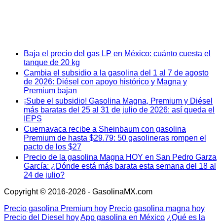
Baja el precio del gas LP en México: cuánto cuesta el
tanque de 20 kg
Cambia el subsidio a la gasolina del 1 al 7 de agosto
de 2026: Diésel con apoyo histórico y Magna y
Premium bajan
¡Sube el subsidio! Gasolina Magna, Premium y Diésel
más baratas del 25 al 31 de julio de 2026: así queda el
IEPS
Cuernavaca recibe a Sheinbaum con gasolina
Premium de hasta $29.79: 50 gasolineras rompen el
pacto de los $27
Precio de la gasolina Magna HOY en San Pedro Garza
García: ¿Dónde está más barata esta semana del 18 al
24 de julio?
Copyright © 2016-2026 - GasolinaMX.com
Precio gasolina Premium hoy
Precio gasolina magna hoy
Precio del Diesel hoy
App gasolina en México
¿Qué es la