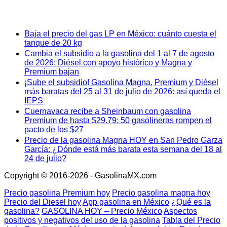
Baja el precio del gas LP en México: cuánto cuesta el
tanque de 20 kg
Cambia el subsidio a la gasolina del 1 al 7 de agosto
de 2026: Diésel con apoyo histórico y Magna y
Premium bajan
¡Sube el subsidio! Gasolina Magna, Premium y Diésel
más baratas del 25 al 31 de julio de 2026: así queda el
IEPS
Cuernavaca recibe a Sheinbaum con gasolina
Premium de hasta $29.79: 50 gasolineras rompen el
pacto de los $27
Precio de la gasolina Magna HOY en San Pedro Garza
García: ¿Dónde está más barata esta semana del 18 al
24 de julio?
Copyright © 2016-2026 - GasolinaMX.com
Precio gasolina Premium hoy
Precio gasolina magna hoy
Precio del Diesel hoy
App gasolina en México
¿Qué es la
gasolina?
GASOLINA HOY – Precio México
Aspectos
positivos y negativos del uso de la gasolina
Tabla del Precio