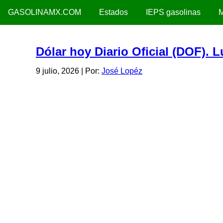
GASOLINAMX.COM
Estados
IEPS gasolinas
M
Dólar hoy Diario Oficial (DOF). 
9 julio, 2026
| Por:
José Lopéz