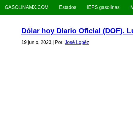
GASOLINAMX.COM
Estados
IEPS gasolinas
M
Dólar hoy Diario Oficial (DOF). 
19 junio, 2023
| Por:
José Lopéz