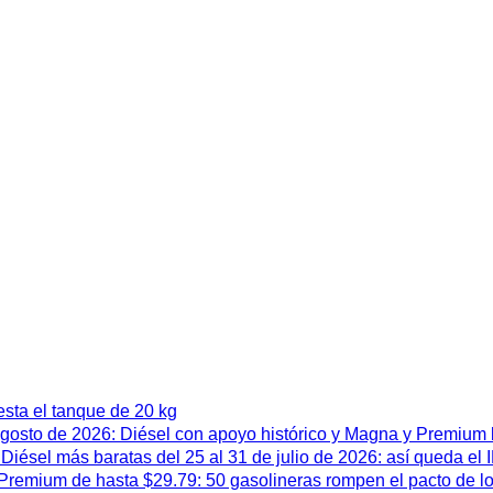
esta el tanque de 20 kg
 agosto de 2026: Diésel con apoyo histórico y Magna y Premium
iésel más baratas del 25 al 31 de julio de 2026: así queda el
remium de hasta $29.79: 50 gasolineras rompen el pacto de l