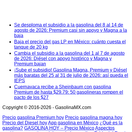
Se desploma el subsidio a la gasolina del 8 al 14 de
agosto de 2026: Premium casi sin apoyo y Magna a la
baja
Baja el precio del gas LP en México: cuánto cuesta el
tanque de 20 kg
Cambia el subsidio a la gasolina del 1 al 7 de agosto
de 2026: Diésel con apoyo histórico y Magna y
Premium bajan
¡Sube el subsidio! Gasolina Magna, Premium y Diésel
más baratas del 25 al 31 de julio de 2026: así queda el
IEPS
Cuernavaca recibe a Sheinbaum con gasolina
Premium de hasta $29.79: 50 gasolineras rompen el
pacto de los $27
Copyright © 2016-2026 - GasolinaMX.com
Precio gasolina Premium hoy
Precio gasolina magna hoy
Precio del Diesel hoy
App gasolina en México
¿Qué es la
gasolina?
GASOLINA HOY – Precio México
Aspectos