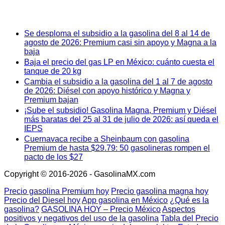
Se desploma el subsidio a la gasolina del 8 al 14 de
agosto de 2026: Premium casi sin apoyo y Magna a la
baja
Baja el precio del gas LP en México: cuánto cuesta el
tanque de 20 kg
Cambia el subsidio a la gasolina del 1 al 7 de agosto
de 2026: Diésel con apoyo histórico y Magna y
Premium bajan
¡Sube el subsidio! Gasolina Magna, Premium y Diésel
más baratas del 25 al 31 de julio de 2026: así queda el
IEPS
Cuernavaca recibe a Sheinbaum con gasolina
Premium de hasta $29.79: 50 gasolineras rompen el
pacto de los $27
Copyright © 2016-2026 - GasolinaMX.com
Precio gasolina Premium hoy
Precio gasolina magna hoy
Precio del Diesel hoy
App gasolina en México
¿Qué es la
gasolina?
GASOLINA HOY – Precio México
Aspectos
positivos y negativos del uso de la gasolina
Tabla del Precio