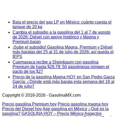
Baja el precio del gas LP en México: cuánto cuesta el
tanque de 20 kg
Cambia el subsidio a la gasolina del 1 al 7 de agosto
de 2026: Diésel con apoyo histórico y Magna y
Premium bajan
¡Sube el subsidio! Gasolina Magna, Premium y Diésel
más baratas del 25 al 31 de julio de 2026: así queda el
IEPS
Cuernavaca recibe a Sheinbaum con gasolina
Premium de hasta $29.79: 50 gasolineras rompen el
pacto de los $27
Precio de la gasolina Magna HOY en San Pedro Garza
García: ¿Dónde está más barata esta semana del 18 al
24 de julio?
Copyright © 2016-2026 - GasolinaMX.com
Precio gasolina Premium hoy
Precio gasolina magna hoy
Precio del Diesel hoy
App gasolina en México
¿Qué es la
gasolina?
GASOLINA HOY – Precio México
Aspectos