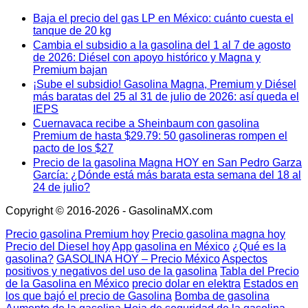
Baja el precio del gas LP en México: cuánto cuesta el
tanque de 20 kg
Cambia el subsidio a la gasolina del 1 al 7 de agosto
de 2026: Diésel con apoyo histórico y Magna y
Premium bajan
¡Sube el subsidio! Gasolina Magna, Premium y Diésel
más baratas del 25 al 31 de julio de 2026: así queda el
IEPS
Cuernavaca recibe a Sheinbaum con gasolina
Premium de hasta $29.79: 50 gasolineras rompen el
pacto de los $27
Precio de la gasolina Magna HOY en San Pedro Garza
García: ¿Dónde está más barata esta semana del 18 al
24 de julio?
Copyright © 2016-2026 - GasolinaMX.com
Precio gasolina Premium hoy
Precio gasolina magna hoy
Precio del Diesel hoy
App gasolina en México
¿Qué es la
gasolina?
GASOLINA HOY – Precio México
Aspectos
positivos y negativos del uso de la gasolina
Tabla del Precio
de la Gasolina en México
precio dolar en elektra
Estados en
los que bajó el precio de Gasolina
Bomba de gasolina