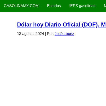
GASOLINAMX.COM
Estados
IEPS gasolinas
M
Dólar hoy Diario Oficial (DOF). 
13 agosto, 2024
| Por:
José Lopéz