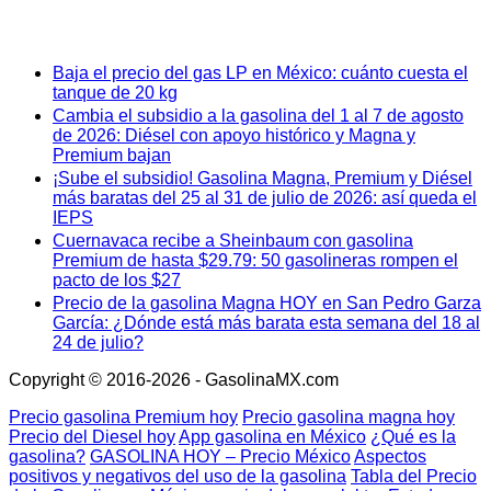
Baja el precio del gas LP en México: cuánto cuesta el
tanque de 20 kg
Cambia el subsidio a la gasolina del 1 al 7 de agosto
de 2026: Diésel con apoyo histórico y Magna y
Premium bajan
¡Sube el subsidio! Gasolina Magna, Premium y Diésel
más baratas del 25 al 31 de julio de 2026: así queda el
IEPS
Cuernavaca recibe a Sheinbaum con gasolina
Premium de hasta $29.79: 50 gasolineras rompen el
pacto de los $27
Precio de la gasolina Magna HOY en San Pedro Garza
García: ¿Dónde está más barata esta semana del 18 al
24 de julio?
Copyright © 2016-2026 - GasolinaMX.com
Precio gasolina Premium hoy
Precio gasolina magna hoy
Precio del Diesel hoy
App gasolina en México
¿Qué es la
gasolina?
GASOLINA HOY – Precio México
Aspectos
positivos y negativos del uso de la gasolina
Tabla del Precio