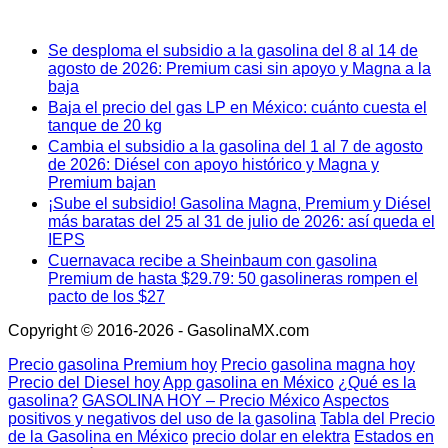
Se desploma el subsidio a la gasolina del 8 al 14 de
agosto de 2026: Premium casi sin apoyo y Magna a la
baja
Baja el precio del gas LP en México: cuánto cuesta el
tanque de 20 kg
Cambia el subsidio a la gasolina del 1 al 7 de agosto
de 2026: Diésel con apoyo histórico y Magna y
Premium bajan
¡Sube el subsidio! Gasolina Magna, Premium y Diésel
más baratas del 25 al 31 de julio de 2026: así queda el
IEPS
Cuernavaca recibe a Sheinbaum con gasolina
Premium de hasta $29.79: 50 gasolineras rompen el
pacto de los $27
Copyright © 2016-2026 - GasolinaMX.com
Precio gasolina Premium hoy
Precio gasolina magna hoy
Precio del Diesel hoy
App gasolina en México
¿Qué es la
gasolina?
GASOLINA HOY – Precio México
Aspectos
positivos y negativos del uso de la gasolina
Tabla del Precio
de la Gasolina en México
precio dolar en elektra
Estados en