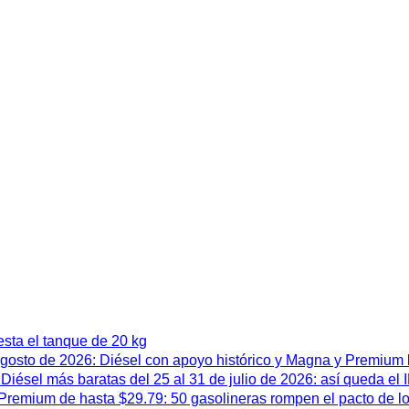
esta el tanque de 20 kg
 agosto de 2026: Diésel con apoyo histórico y Magna y Premium
iésel más baratas del 25 al 31 de julio de 2026: así queda el
remium de hasta $29.79: 50 gasolineras rompen el pacto de l