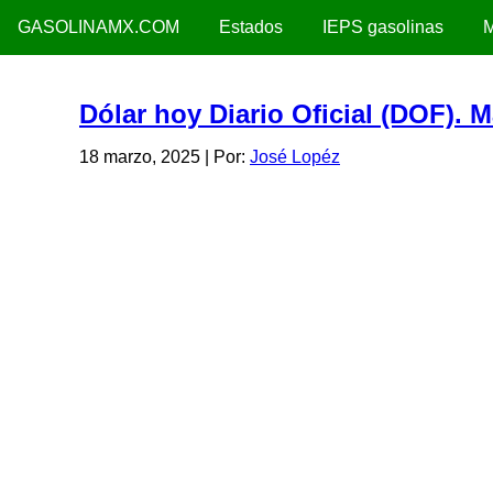
GASOLINAMX.COM
Estados
IEPS gasolinas
M
Dólar hoy Diario Oficial (DOF). 
18 marzo, 2025
| Por:
José Lopéz