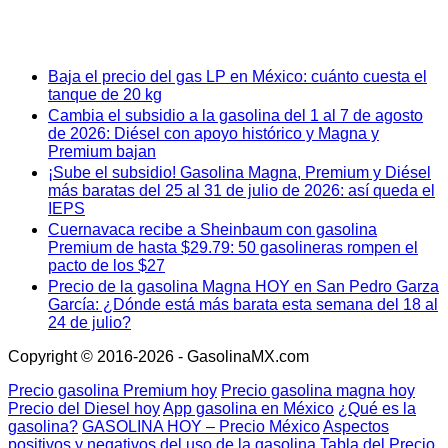
Baja el precio del gas LP en México: cuánto cuesta el
tanque de 20 kg
Cambia el subsidio a la gasolina del 1 al 7 de agosto
de 2026: Diésel con apoyo histórico y Magna y
Premium bajan
¡Sube el subsidio! Gasolina Magna, Premium y Diésel
más baratas del 25 al 31 de julio de 2026: así queda el
IEPS
Cuernavaca recibe a Sheinbaum con gasolina
Premium de hasta $29.79: 50 gasolineras rompen el
pacto de los $27
Precio de la gasolina Magna HOY en San Pedro Garza
García: ¿Dónde está más barata esta semana del 18 al
24 de julio?
Copyright © 2016-2026 - GasolinaMX.com
Precio gasolina Premium hoy
Precio gasolina magna hoy
Precio del Diesel hoy
App gasolina en México
¿Qué es la
gasolina?
GASOLINA HOY – Precio México
Aspectos
positivos y negativos del uso de la gasolina
Tabla del Precio