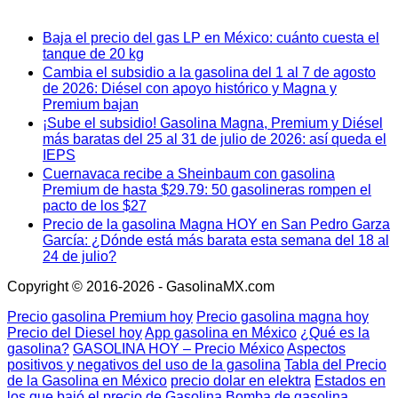
Baja el precio del gas LP en México: cuánto cuesta el
tanque de 20 kg
Cambia el subsidio a la gasolina del 1 al 7 de agosto
de 2026: Diésel con apoyo histórico y Magna y
Premium bajan
¡Sube el subsidio! Gasolina Magna, Premium y Diésel
más baratas del 25 al 31 de julio de 2026: así queda el
IEPS
Cuernavaca recibe a Sheinbaum con gasolina
Premium de hasta $29.79: 50 gasolineras rompen el
pacto de los $27
Precio de la gasolina Magna HOY en San Pedro Garza
García: ¿Dónde está más barata esta semana del 18 al
24 de julio?
Copyright © 2016-2026 - GasolinaMX.com
Precio gasolina Premium hoy
Precio gasolina magna hoy
Precio del Diesel hoy
App gasolina en México
¿Qué es la
gasolina?
GASOLINA HOY – Precio México
Aspectos
positivos y negativos del uso de la gasolina
Tabla del Precio
de la Gasolina en México
precio dolar en elektra
Estados en
los que bajó el precio de Gasolina
Bomba de gasolina