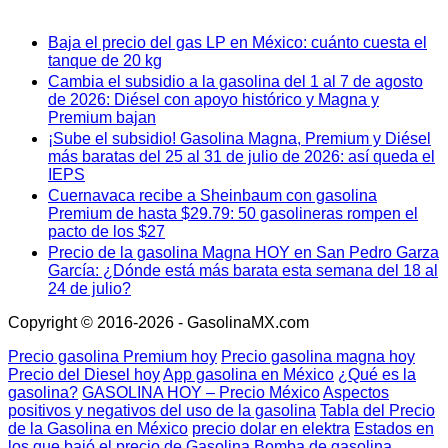
Baja el precio del gas LP en México: cuánto cuesta el
tanque de 20 kg
Cambia el subsidio a la gasolina del 1 al 7 de agosto
de 2026: Diésel con apoyo histórico y Magna y
Premium bajan
¡Sube el subsidio! Gasolina Magna, Premium y Diésel
más baratas del 25 al 31 de julio de 2026: así queda el
IEPS
Cuernavaca recibe a Sheinbaum con gasolina
Premium de hasta $29.79: 50 gasolineras rompen el
pacto de los $27
Precio de la gasolina Magna HOY en San Pedro Garza
García: ¿Dónde está más barata esta semana del 18 al
24 de julio?
Copyright © 2016-2026 - GasolinaMX.com
Precio gasolina Premium hoy
Precio gasolina magna hoy
Precio del Diesel hoy
App gasolina en México
¿Qué es la
gasolina?
GASOLINA HOY – Precio México
Aspectos
positivos y negativos del uso de la gasolina
Tabla del Precio
de la Gasolina en México
precio dolar en elektra
Estados en
los que bajó el precio de Gasolina
Bomba de gasolina