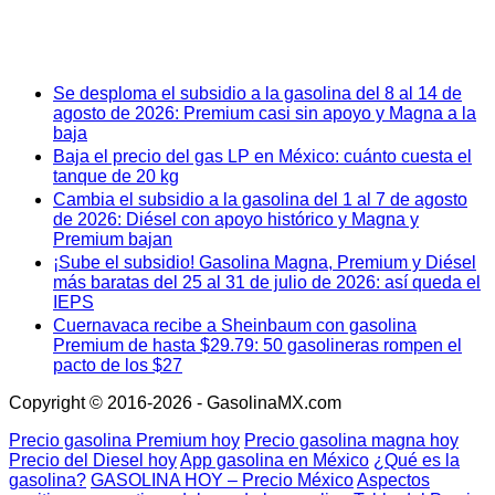
Se desploma el subsidio a la gasolina del 8 al 14 de
agosto de 2026: Premium casi sin apoyo y Magna a la
baja
Baja el precio del gas LP en México: cuánto cuesta el
tanque de 20 kg
Cambia el subsidio a la gasolina del 1 al 7 de agosto
de 2026: Diésel con apoyo histórico y Magna y
Premium bajan
¡Sube el subsidio! Gasolina Magna, Premium y Diésel
más baratas del 25 al 31 de julio de 2026: así queda el
IEPS
Cuernavaca recibe a Sheinbaum con gasolina
Premium de hasta $29.79: 50 gasolineras rompen el
pacto de los $27
Copyright © 2016-2026 - GasolinaMX.com
Precio gasolina Premium hoy
Precio gasolina magna hoy
Precio del Diesel hoy
App gasolina en México
¿Qué es la
gasolina?
GASOLINA HOY – Precio México
Aspectos