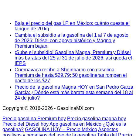
Baja el precio del gas LP en México: cuánto cuesta el
tanque de 20 kg
Cambia el subsidio a la gasolina del 1 al 7 de agosto
de 2026: Diésel con apoyo histórico y Magna y
Premium bajan
¡Sube el subsidio! Gasolina Magna, Premium y Diésel
más baratas del 25 al 31 de julio de 2026: así queda el
IEPS
Cuernavaca recibe a Sheinbaum con gasolina
Premium de hasta $29.79: 50 gasolineras rompen el
pacto de los $27
Precio de la gasolina Magna HOY en San Pedro Garza
García: ¿Dónde está más barata esta semana del 18 al
24 de julio?
Copyright © 2016-2026 - GasolinaMX.com
Precio gasolina Premium hoy
Precio gasolina magna hoy
Precio del Diesel hoy
App gasolina en México
¿Qué es la
gasolina?
GASOLINA HOY – Precio México
Aspectos
positivos y negativos del uso de la gasolina
Tabla del Precio