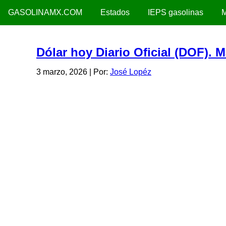
GASOLINAMX.COM
Estados
IEPS gasolinas
M
Dólar hoy Diario Oficial (DOF). 
3 marzo, 2026
| Por:
José Lopéz