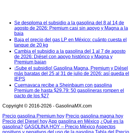
Se desploma el subsidio a la gasolina del 8 al 14 de
agosto de 2026: Premium casi sin apoyo y Magna a la
baja
Baja el precio del gas LP en México: cuánto cuesta el
tanque de 20 kg
Cambia el subsidio a la gasolina del 1 al 7 de agosto
de 2026: Diésel con apoyo histórico y Magna y
Premium bajan
¡Sube el subsidio! Gasolina Magna, Premium y Diésel
más baratas del 25 al 31 de julio de 2026: así queda el
IEPS
Cuernavaca recibe a Sheinbaum con gasolina
Premium de hasta $29.79: 50 gasolineras rompen el
pacto de los $27
Copyright © 2016-2026 - GasolinaMX.com
Precio gasolina Premium hoy
Precio gasolina magna hoy
Precio del Diesel hoy
App gasolina en México
¿Qué es la
gasolina?
GASOLINA HOY – Precio México
Aspectos
positivos y negativos del uso de la gasolina
Tabla del Precio