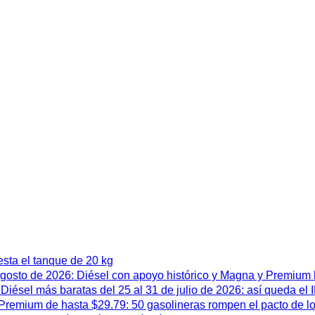
esta el tanque de 20 kg
 agosto de 2026: Diésel con apoyo histórico y Magna y Premium
iésel más baratas del 25 al 31 de julio de 2026: así queda el
remium de hasta $29.79: 50 gasolineras rompen el pacto de l