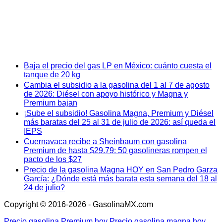
Baja el precio del gas LP en México: cuánto cuesta el
tanque de 20 kg
Cambia el subsidio a la gasolina del 1 al 7 de agosto
de 2026: Diésel con apoyo histórico y Magna y
Premium bajan
¡Sube el subsidio! Gasolina Magna, Premium y Diésel
más baratas del 25 al 31 de julio de 2026: así queda el
IEPS
Cuernavaca recibe a Sheinbaum con gasolina
Premium de hasta $29.79: 50 gasolineras rompen el
pacto de los $27
Precio de la gasolina Magna HOY en San Pedro Garza
García: ¿Dónde está más barata esta semana del 18 al
24 de julio?
Copyright © 2016-2026 - GasolinaMX.com
Precio gasolina Premium hoy
Precio gasolina magna hoy