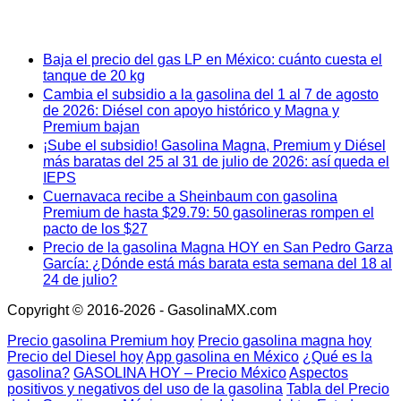
Baja el precio del gas LP en México: cuánto cuesta el
tanque de 20 kg
Cambia el subsidio a la gasolina del 1 al 7 de agosto
de 2026: Diésel con apoyo histórico y Magna y
Premium bajan
¡Sube el subsidio! Gasolina Magna, Premium y Diésel
más baratas del 25 al 31 de julio de 2026: así queda el
IEPS
Cuernavaca recibe a Sheinbaum con gasolina
Premium de hasta $29.79: 50 gasolineras rompen el
pacto de los $27
Precio de la gasolina Magna HOY en San Pedro Garza
García: ¿Dónde está más barata esta semana del 18 al
24 de julio?
Copyright © 2016-2026 - GasolinaMX.com
Precio gasolina Premium hoy
Precio gasolina magna hoy
Precio del Diesel hoy
App gasolina en México
¿Qué es la
gasolina?
GASOLINA HOY – Precio México
Aspectos
positivos y negativos del uso de la gasolina
Tabla del Precio