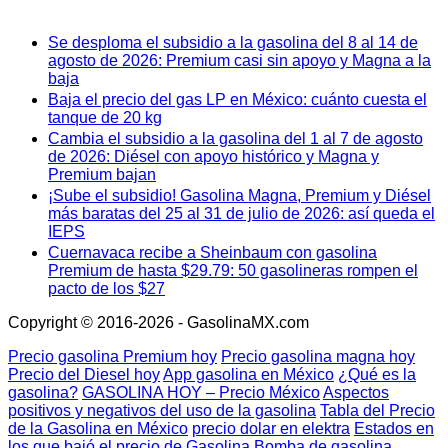
Se desploma el subsidio a la gasolina del 8 al 14 de
agosto de 2026: Premium casi sin apoyo y Magna a la
baja
Baja el precio del gas LP en México: cuánto cuesta el
tanque de 20 kg
Cambia el subsidio a la gasolina del 1 al 7 de agosto
de 2026: Diésel con apoyo histórico y Magna y
Premium bajan
¡Sube el subsidio! Gasolina Magna, Premium y Diésel
más baratas del 25 al 31 de julio de 2026: así queda el
IEPS
Cuernavaca recibe a Sheinbaum con gasolina
Premium de hasta $29.79: 50 gasolineras rompen el
pacto de los $27
Copyright © 2016-2026 - GasolinaMX.com
Precio gasolina Premium hoy
Precio gasolina magna hoy
Precio del Diesel hoy
App gasolina en México
¿Qué es la
gasolina?
GASOLINA HOY – Precio México
Aspectos
positivos y negativos del uso de la gasolina
Tabla del Precio
de la Gasolina en México
precio dolar en elektra
Estados en
los que bajó el precio de Gasolina
Bomba de gasolina