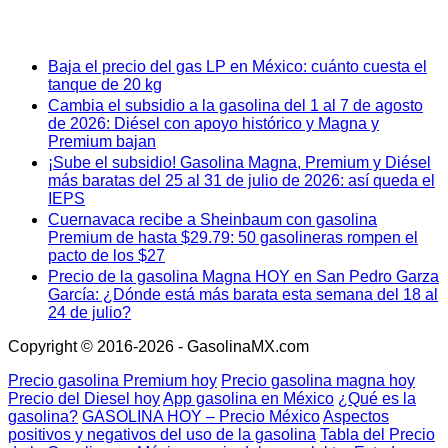
Baja el precio del gas LP en México: cuánto cuesta el
tanque de 20 kg
Cambia el subsidio a la gasolina del 1 al 7 de agosto
de 2026: Diésel con apoyo histórico y Magna y
Premium bajan
¡Sube el subsidio! Gasolina Magna, Premium y Diésel
más baratas del 25 al 31 de julio de 2026: así queda el
IEPS
Cuernavaca recibe a Sheinbaum con gasolina
Premium de hasta $29.79: 50 gasolineras rompen el
pacto de los $27
Precio de la gasolina Magna HOY en San Pedro Garza
García: ¿Dónde está más barata esta semana del 18 al
24 de julio?
Copyright © 2016-2026 - GasolinaMX.com
Precio gasolina Premium hoy
Precio gasolina magna hoy
Precio del Diesel hoy
App gasolina en México
¿Qué es la
gasolina?
GASOLINA HOY – Precio México
Aspectos
positivos y negativos del uso de la gasolina
Tabla del Precio