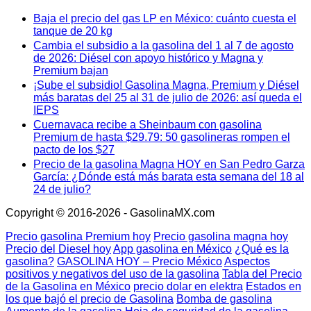
Baja el precio del gas LP en México: cuánto cuesta el
tanque de 20 kg
Cambia el subsidio a la gasolina del 1 al 7 de agosto
de 2026: Diésel con apoyo histórico y Magna y
Premium bajan
¡Sube el subsidio! Gasolina Magna, Premium y Diésel
más baratas del 25 al 31 de julio de 2026: así queda el
IEPS
Cuernavaca recibe a Sheinbaum con gasolina
Premium de hasta $29.79: 50 gasolineras rompen el
pacto de los $27
Precio de la gasolina Magna HOY en San Pedro Garza
García: ¿Dónde está más barata esta semana del 18 al
24 de julio?
Copyright © 2016-2026 - GasolinaMX.com
Precio gasolina Premium hoy
Precio gasolina magna hoy
Precio del Diesel hoy
App gasolina en México
¿Qué es la
gasolina?
GASOLINA HOY – Precio México
Aspectos
positivos y negativos del uso de la gasolina
Tabla del Precio
de la Gasolina en México
precio dolar en elektra
Estados en
los que bajó el precio de Gasolina
Bomba de gasolina