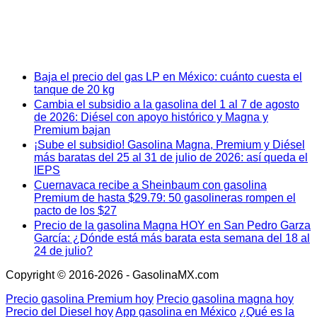
Baja el precio del gas LP en México: cuánto cuesta el
tanque de 20 kg
Cambia el subsidio a la gasolina del 1 al 7 de agosto
de 2026: Diésel con apoyo histórico y Magna y
Premium bajan
¡Sube el subsidio! Gasolina Magna, Premium y Diésel
más baratas del 25 al 31 de julio de 2026: así queda el
IEPS
Cuernavaca recibe a Sheinbaum con gasolina
Premium de hasta $29.79: 50 gasolineras rompen el
pacto de los $27
Precio de la gasolina Magna HOY en San Pedro Garza
García: ¿Dónde está más barata esta semana del 18 al
24 de julio?
Copyright © 2016-2026 - GasolinaMX.com
Precio gasolina Premium hoy
Precio gasolina magna hoy
Precio del Diesel hoy
App gasolina en México
¿Qué es la