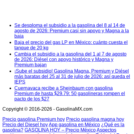
Se desploma el subsidio a la gasolina del 8 al 14 de
agosto de 2026: Premium casi sin apoyo y Magna a la
baja
Baja el precio del gas LP en México: cuánto cuesta el
tanque de 20 kg
Cambia el subsidio a la gasolina del 1 al 7 de agosto
de 2026: Diésel con apoyo histórico y Magna y
Premium bajan
¡Sube el subsidio! Gasolina Magna, Premium y Diésel
más baratas del 25 al 31 de julio de 2026: así queda el
IEPS
Cuernavaca recibe a Sheinbaum con gasolina
Premium de hasta $29.79: 50 gasolineras rompen el
pacto de los $27
Copyright © 2016-2026 - GasolinaMX.com
Precio gasolina Premium hoy
Precio gasolina magna hoy
Precio del Diesel hoy
App gasolina en México
¿Qué es la
gasolina?
GASOLINA HOY – Precio México
Aspectos