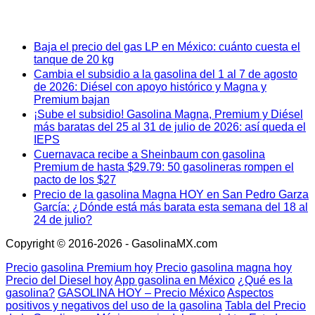
Baja el precio del gas LP en México: cuánto cuesta el
tanque de 20 kg
Cambia el subsidio a la gasolina del 1 al 7 de agosto
de 2026: Diésel con apoyo histórico y Magna y
Premium bajan
¡Sube el subsidio! Gasolina Magna, Premium y Diésel
más baratas del 25 al 31 de julio de 2026: así queda el
IEPS
Cuernavaca recibe a Sheinbaum con gasolina
Premium de hasta $29.79: 50 gasolineras rompen el
pacto de los $27
Precio de la gasolina Magna HOY en San Pedro Garza
García: ¿Dónde está más barata esta semana del 18 al
24 de julio?
Copyright © 2016-2026 - GasolinaMX.com
Precio gasolina Premium hoy
Precio gasolina magna hoy
Precio del Diesel hoy
App gasolina en México
¿Qué es la
gasolina?
GASOLINA HOY – Precio México
Aspectos
positivos y negativos del uso de la gasolina
Tabla del Precio