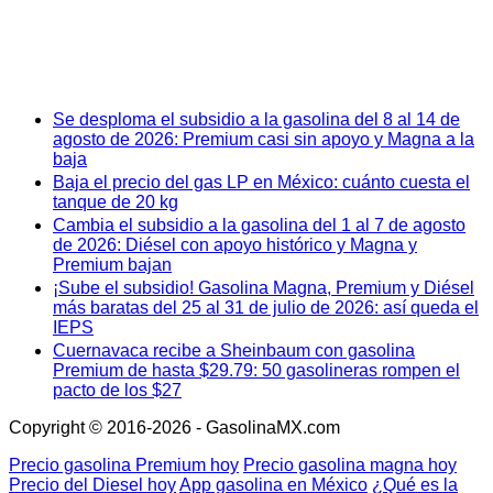
Se desploma el subsidio a la gasolina del 8 al 14 de
agosto de 2026: Premium casi sin apoyo y Magna a la
baja
Baja el precio del gas LP en México: cuánto cuesta el
tanque de 20 kg
Cambia el subsidio a la gasolina del 1 al 7 de agosto
de 2026: Diésel con apoyo histórico y Magna y
Premium bajan
¡Sube el subsidio! Gasolina Magna, Premium y Diésel
más baratas del 25 al 31 de julio de 2026: así queda el
IEPS
Cuernavaca recibe a Sheinbaum con gasolina
Premium de hasta $29.79: 50 gasolineras rompen el
pacto de los $27
Copyright © 2016-2026 - GasolinaMX.com
Precio gasolina Premium hoy
Precio gasolina magna hoy
Precio del Diesel hoy
App gasolina en México
¿Qué es la