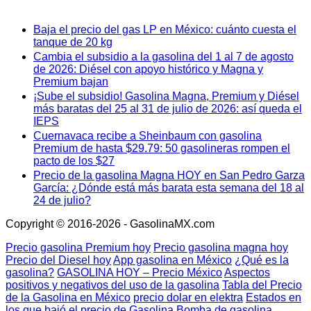
Baja el precio del gas LP en México: cuánto cuesta el
tanque de 20 kg
Cambia el subsidio a la gasolina del 1 al 7 de agosto
de 2026: Diésel con apoyo histórico y Magna y
Premium bajan
¡Sube el subsidio! Gasolina Magna, Premium y Diésel
más baratas del 25 al 31 de julio de 2026: así queda el
IEPS
Cuernavaca recibe a Sheinbaum con gasolina
Premium de hasta $29.79: 50 gasolineras rompen el
pacto de los $27
Precio de la gasolina Magna HOY en San Pedro Garza
García: ¿Dónde está más barata esta semana del 18 al
24 de julio?
Copyright © 2016-2026 - GasolinaMX.com
Precio gasolina Premium hoy
Precio gasolina magna hoy
Precio del Diesel hoy
App gasolina en México
¿Qué es la
gasolina?
GASOLINA HOY – Precio México
Aspectos
positivos y negativos del uso de la gasolina
Tabla del Precio
de la Gasolina en México
precio dolar en elektra
Estados en
los que bajó el precio de Gasolina
Bomba de gasolina